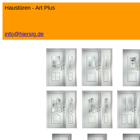
Haustüren - Art Plus
info@hiersig.de