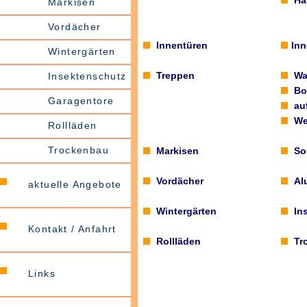
Ha
Markisen
Vordächer
Innentüren
Inn
Wintergärten
Treppen
Wa
Insektenschutz
Bo
Garagentore
au
We
Rollläden
Trockenbau
Markisen
So
Vordächer
Al
aktuelle Angebote
Wintergärten
In
Kontakt / Anfahrt
Rollläden
Tr
Links