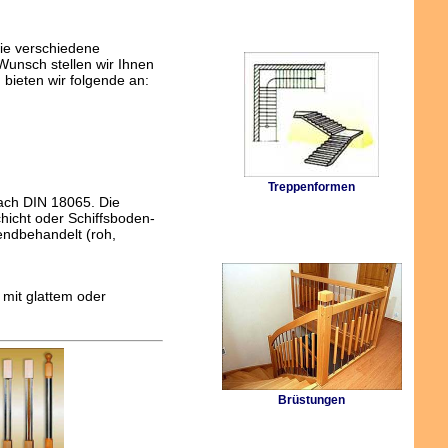
e verschiedene
 Wunsch stellen wir Ihnen
bieten wir folgende an:
Treppenformen
ach DIN 18065. Die
icht oder Schiffsboden-
endbehandelt (roh,
 mit glattem oder
Brüstungen